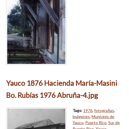
Yauco 1876 Hacienda María-Masini
Bo. Rubías 1976 Abruña-4.jpg
Tags:
1976
,
fotografías
,
imágenes
,
Municipio de
Yauco
,
Puerto Rico
,
Sur de
Puerto Rico
,
Yauco