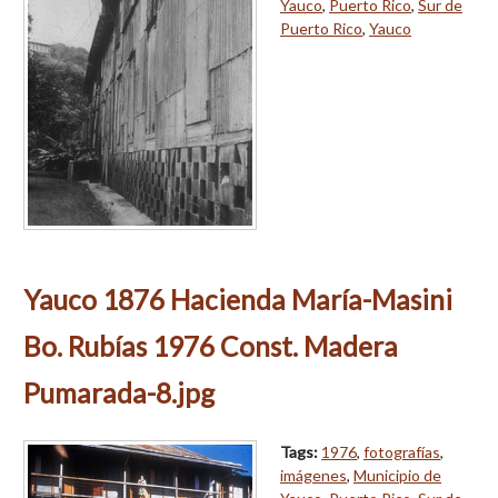
Yauco
,
Puerto Rico
,
Sur de
Puerto Rico
,
Yauco
Yauco 1876 Hacienda María-Masini
Bo. Rubías 1976 Const. Madera
Pumarada-8.jpg
Tags:
1976
,
fotografías
,
imágenes
,
Municipio de