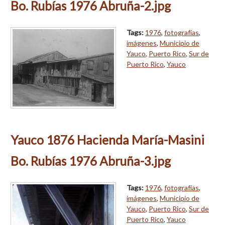
Bo. Rubías 1976 Abruña-2.jpg
Tags:
1976
,
fotografías
,
imágenes
,
Municipio de
Yauco
,
Puerto Rico
,
Sur de
Puerto Rico
,
Yauco
Yauco 1876 Hacienda María-Masini
Bo. Rubías 1976 Abruña-3.jpg
Tags:
1976
,
fotografías
,
imágenes
,
Municipio de
Yauco
,
Puerto Rico
,
Sur de
Puerto Rico
,
Yauco