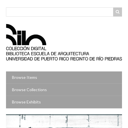
Skip
to
main
content
Browse Items
Browse Collections
Browse Exhibits