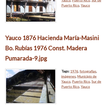
Yauco
,
Puerto Rico
,
Sur de
Puerto Rico
,
Yauco
Yauco 1876 Hacienda María-Masini
Bo. Rubías 1976 Const. Madera
Pumarada-9.jpg
Tags:
1976
,
fotografías
,
imágenes
,
Municipio de
Yauco
,
Puerto Rico
,
Sur de
Puerto Rico
,
Yauco