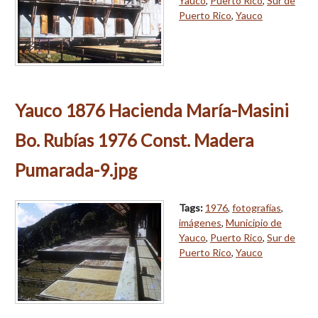
Yauco
,
Puerto Rico
,
Sur de
Puerto Rico
,
Yauco
Yauco 1876 Hacienda María-Masini
Bo. Rubías 1976 Const. Madera
Pumarada-9.jpg
Tags:
1976
,
fotografías
,
imágenes
,
Municipio de
Yauco
,
Puerto Rico
,
Sur de
Puerto Rico
,
Yauco