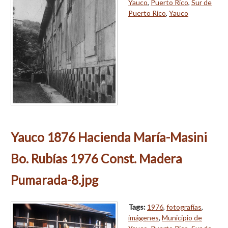
Yauco
,
Puerto Rico
,
Sur de
Puerto Rico
,
Yauco
Yauco 1876 Hacienda María-Masini
Bo. Rubías 1976 Const. Madera
Pumarada-8.jpg
Tags:
1976
,
fotografías
,
imágenes
,
Municipio de