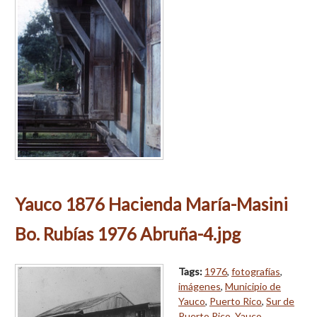
Yauco 1876 Hacienda María-Masini
Bo. Rubías 1976 Abruña-4.jpg
Tags:
1976
,
fotografías
,
imágenes
,
Municipio de
Yauco
,
Puerto Rico
,
Sur de
Puerto Rico
,
Yauco