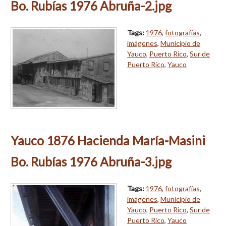
Bo. Rubías 1976 Abruña-2.jpg
Tags:
1976
,
fotografías
,
imágenes
,
Municipio de
Yauco
,
Puerto Rico
,
Sur de
Puerto Rico
,
Yauco
Yauco 1876 Hacienda María-Masini
Bo. Rubías 1976 Abruña-3.jpg
Tags:
1976
,
fotografías
,
imágenes
,
Municipio de
Yauco
,
Puerto Rico
,
Sur de
Puerto Rico
,
Yauco