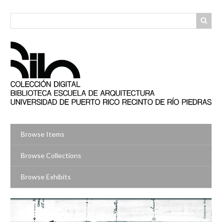
Skip
to
main
content
Browse Items
Browse Collections
Browse Exhibits