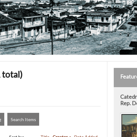
 total)
Featur
Catedra
Rep. D
g
Search Items
Sort by:
Title
Creator
Date Added