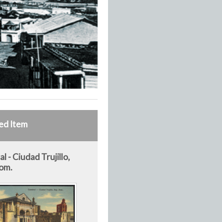
ed Item
l - Ciudad Trujillo,
om.