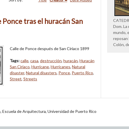
e Ponce tras el huracán San
CATEDRAL
Dom. La 
mundo, e
reposan 
Colón, d
Calle de Ponce después de San Ciriaco 1899
Tags:
calle
,
casa
,
destrucción
,
huracán
,
Huracán
San Ciriaco
,
Hurricane
,
Hurricanes
,
Natural
disaster
,
Natural disasters
,
Ponce
,
Puerto Rico
,
Street
,
Streets
jo, Escuela de Arquitectura, Universidad de Puerto Rico