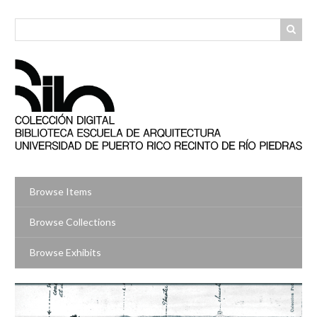
Skip
to
main
content
Browse Items
Browse Collections
Browse Exhibits