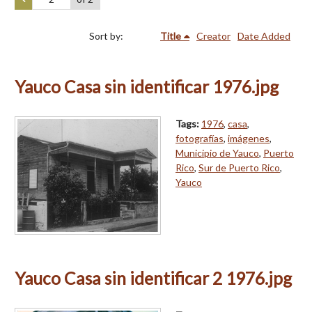
Sort by:
Title
Creator
Date Added
Yauco Casa sin identificar 1976.jpg
Tags:
1976
,
casa
,
fotografías
,
imágenes
,
Municipio de Yauco
,
Puerto
Rico
,
Sur de Puerto Rico
,
Yauco
Yauco Casa sin identificar 2 1976.jpg