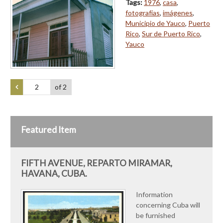
Tags:
1976
,
casa
,
fotografías
,
imágenes
,
Municipio de Yauco
,
Puerto
Rico
,
Sur de Puerto Rico
,
Yauco
of 2
Featured Item
FIFTH AVENUE, REPARTO MIRAMAR,
HAVANA, CUBA.
Information
concerning Cuba will
be furnished