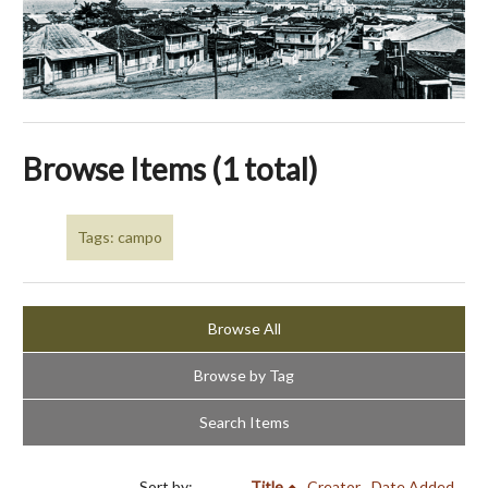
Browse Items (1 total)
Tags: campo
Browse All
Browse by Tag
Search Items
Sort by:
Title
Creator
Date Added