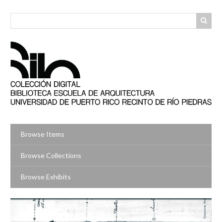
Skip
to
main
content
Browse Items
Browse Collections
Browse Exhibits