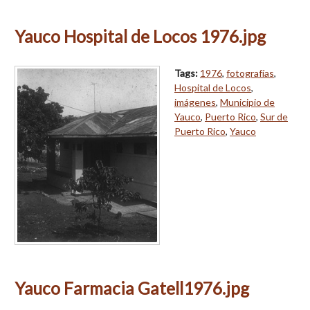
Yauco Hospital de Locos 1976.jpg
Tags:
1976
,
fotografías
,
Hospital de Locos
,
imágenes
,
Municipio de
Yauco
,
Puerto Rico
,
Sur de
Puerto Rico
,
Yauco
Yauco Farmacia Gatell1976.jpg