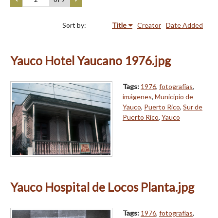
Sort by:
Title
Creator
Date Added
Yauco Hotel Yaucano 1976.jpg
Tags:
1976
,
fotografías
,
imágenes
,
Municipio de
Yauco
,
Puerto Rico
,
Sur de
Puerto Rico
,
Yauco
Yauco Hospital de Locos Planta.jpg
Tags:
1976
,
fotografías
,