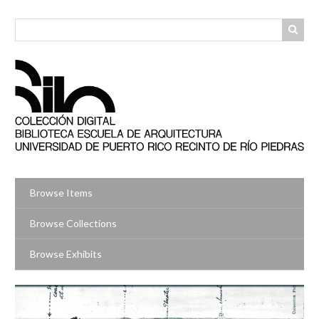
Skip
to
main
content
Browse Items
Browse Collections
Browse Exhibits