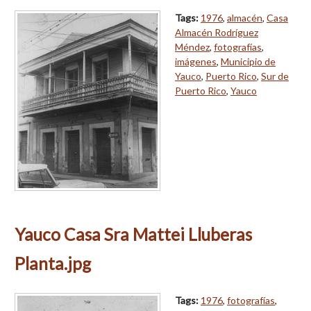
Tags:
1976
,
almacén
,
Casa
Almacén Rodríguez
Méndez
,
fotografías
,
imágenes
,
Municipio de
Yauco
,
Puerto Rico
,
Sur de
Puerto Rico
,
Yauco
Yauco Casa Sra Mattei Lluberas
Planta.jpg
Tags:
1976
,
fotografías
,