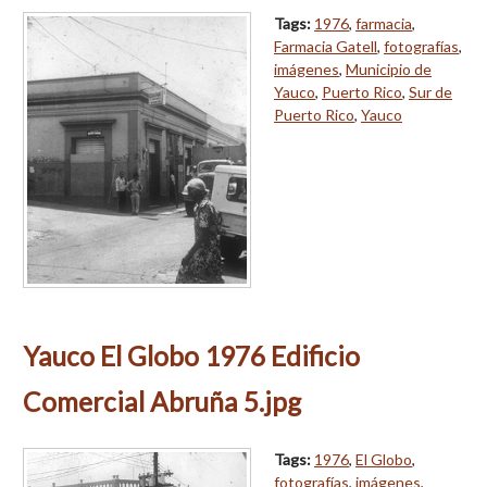
Tags:
1976
,
farmacia
,
Farmacia Gatell
,
fotografías
,
imágenes
,
Municipio de
Yauco
,
Puerto Rico
,
Sur de
Puerto Rico
,
Yauco
Yauco El Globo 1976 Edificio
Comercial Abruña 5.jpg
Tags:
1976
,
El Globo
,
fotografías
,
imágenes
,