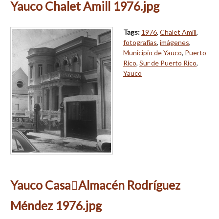
Yauco Chalet Amill 1976.jpg
Tags:
1976
,
Chalet Amill
,
fotografías
,
imágenes
,
Municipio de Yauco
,
Puerto
Rico
,
Sur de Puerto Rico
,
Yauco
Yauco CasaAlmacén Rodríguez
Méndez 1976.jpg