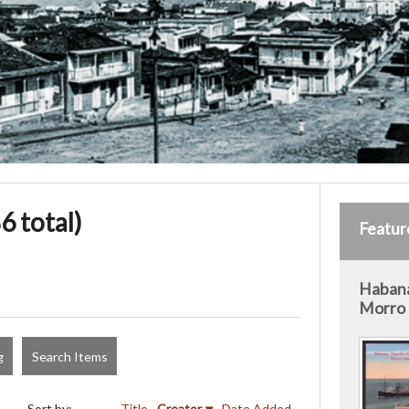
6 total)
Featur
Habana
Morro 
g
Search Items
Sort by:
Title
Creator
Date Added