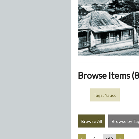
Browse Items (8
Tags: Yauco
Browse All
Browse by Ta
of 9