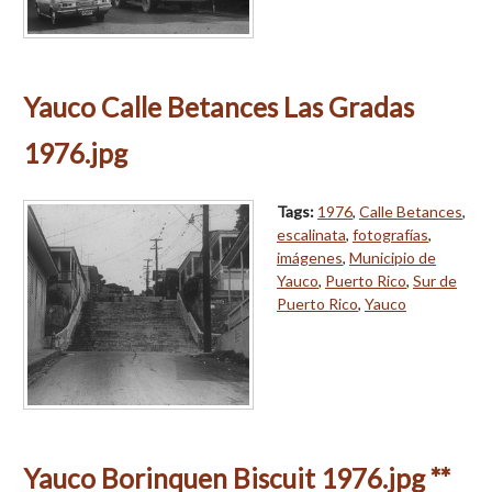
Yauco Calle Betances Las Gradas
1976.jpg
Tags:
1976
,
Calle Betances
,
escalinata
,
fotografías
,
imágenes
,
Municipio de
Yauco
,
Puerto Rico
,
Sur de
Puerto Rico
,
Yauco
Yauco Borinquen Biscuit 1976.jpg **