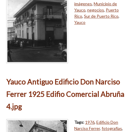
imágenes
,
Municipio de
Yauco
,
negocios
,
Puerto
Rico
,
Sur de Puerto Rico
,
Yauco
Yauco Antiguo Edificio Don Narciso
Ferrer 1925 Edifio Comercial Abruña
4.jpg
Tags:
1976
,
Edificio Don
Narciso Ferrer
,
fotografías
,