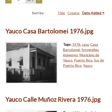
Sort by:
Title
Creator
Date Added
Yauco Casa Bartolomei 1976.jpg
Tags:
1976
,
casa
,
Casa
Bartolomei
,
fotografías
,
imágenes
,
Municipio de
Yauco
,
Puerto Rico
,
Sur de
Puerto Rico
,
Yauco
Yauco Calle Muñoz Rivera 1976.jpg