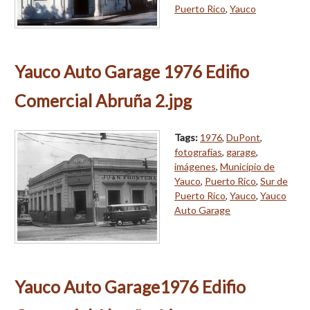
Puerto Rico
,
Yauco
Yauco Auto Garage 1976 Edifio
Comercial Abruña 2.jpg
Tags:
1976
,
DuPont
,
fotografías
,
garage
,
imágenes
,
Municipio de
Yauco
,
Puerto Rico
,
Sur de
Puerto Rico
,
Yauco
,
Yauco
Auto Garage
Yauco Auto Garage1976 Edifio