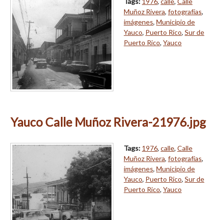
Tags:
1976
,
calle
,
Calle
Muñoz Rivera
,
fotografías
,
imágenes
,
Municipio de
Yauco
,
Puerto Rico
,
Sur de
Puerto Rico
,
Yauco
Yauco Calle Muñoz Rivera-21976.jpg
Tags:
1976
,
calle
,
Calle
Muñoz Rivera
,
fotografías
,
imágenes
,
Municipio de
Yauco
,
Puerto Rico
,
Sur de
Puerto Rico
,
Yauco