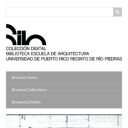
Skip
to
main
content
Browse Items
Browse Collections
Browse Exhibits