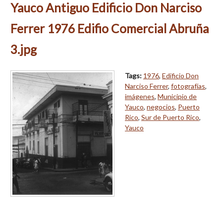
Yauco Antiguo Edificio Don Narciso
Ferrer 1976 Edifio Comercial Abruña
3.jpg
Tags:
1976
,
Edificio Don
Narciso Ferrer
,
fotografías
,
imágenes
,
Municipio de
Yauco
,
negocios
,
Puerto
Rico
,
Sur de Puerto Rico
,
Yauco