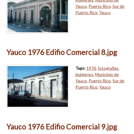
Yauco
,
Puerto Rico
,
Sur de
Puerto Rico
,
Yauco
Yauco 1976 Edifio Comercial 8.jpg
Tags:
1976
,
fotografías
,
imágenes
,
Municipio de
Yauco
,
Puerto Rico
,
Sur de
Puerto Rico
,
Yauco
Yauco 1976 Edifio Comercial 9.jpg