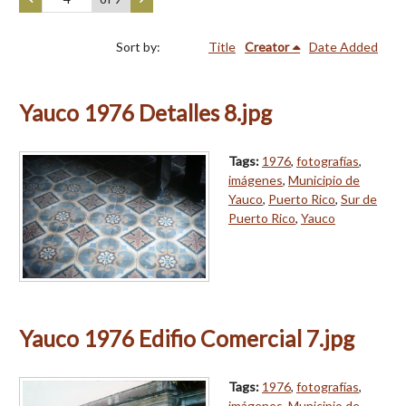
Sort by:
Title
Creator
Date Added
Yauco 1976 Detalles 8.jpg
Tags:
1976
,
fotografías
,
imágenes
,
Municipio de
Yauco
,
Puerto Rico
,
Sur de
Puerto Rico
,
Yauco
Yauco 1976 Edifio Comercial 7.jpg
Tags:
1976
,
fotografías
,
imágenes
,
Municipio de