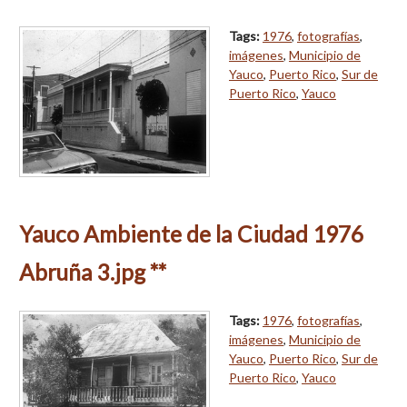
Tags:
1976
,
fotografías
,
imágenes
,
Municipio de
Yauco
,
Puerto Rico
,
Sur de
Puerto Rico
,
Yauco
Yauco Ambiente de la Ciudad 1976
Abruña 3.jpg **
Tags:
1976
,
fotografías
,
imágenes
,
Municipio de
Yauco
,
Puerto Rico
,
Sur de
Puerto Rico
,
Yauco