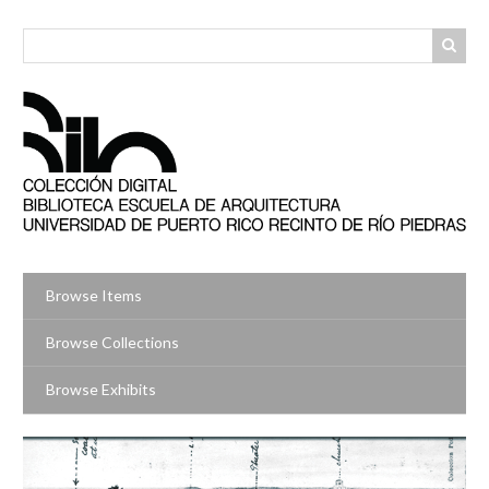
Skip
to
main
content
Browse Items
Browse Collections
Browse Exhibits