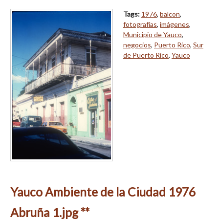
Tags:
1976
,
balcon
,
fotografías
,
imágenes
,
Municipio de Yauco
,
negocios
,
Puerto Rico
,
Sur
de Puerto Rico
,
Yauco
Yauco Ambiente de la Ciudad 1976
Abruña 1.jpg **