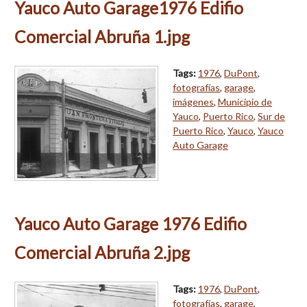
Yauco Auto Garage1976 Edifio
Comercial Abruña 1.jpg
Tags:
1976
,
DuPont
,
fotografías
,
garage
,
imágenes
,
Municipio de
Yauco
,
Puerto Rico
,
Sur de
Puerto Rico
,
Yauco
,
Yauco
Auto Garage
Yauco Auto Garage 1976 Edifio
Comercial Abruña 2.jpg
Tags:
1976
,
DuPont
,
fotografías
,
garage
,