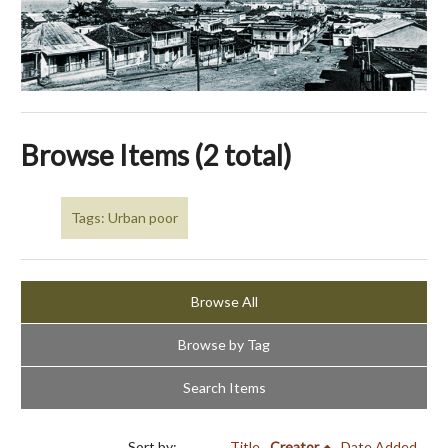
Browse Items (2 total)
Tags: Urban poor
Browse All
Browse by Tag
Search Items
Sort by:
Title
Creator
Date Added