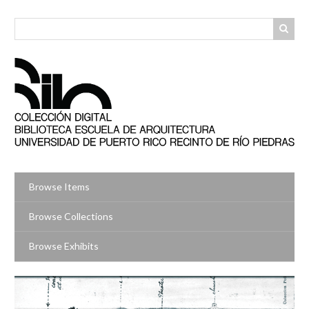
Skip
to
main
content
Browse Items
Browse Collections
Browse Exhibits