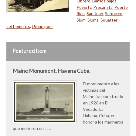
Obrero
,
Barrios bajos
,
Poverty
,
Precarista
,
Puerto
Rico
,
San Juan
,
Santurce
,
Slum
,
Slums
,
Squatter
settlements
,
Urban poor
Featured Item
Maine Monument. Havana Cuba.
El monumento a las
víctimas del
Maine fue construido
en 1926 en El
Vedado, La
Habana, Cuba, en
honor a los marineros
que murieron en la…