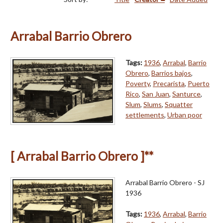
Arrabal Barrio Obrero
Tags:
1936
,
Arrabal
,
Barrio
Obrero
,
Barrios bajos
,
Poverty
,
Precarista
,
Puerto
Rico
,
San Juan
,
Santurce
,
Slum
,
Slums
,
Squatter
settlements
,
Urban poor
[ Arrabal Barrio Obrero ]**
Arrabal Barrio Obrero - SJ
1936
Tags:
1936
,
Arrabal
,
Barrio