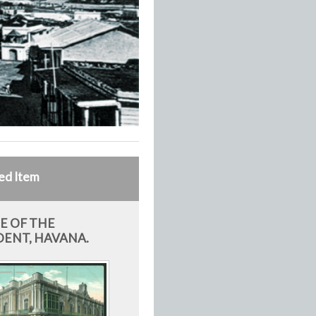
ed Item
E OF THE
DENT, HAVANA.