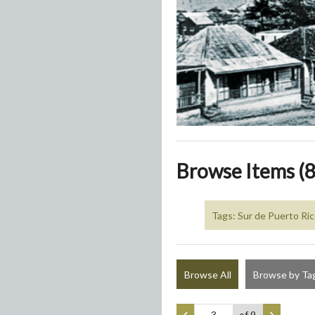
Browse Items (8
Tags: Sur de Puerto Ri
Browse All
Browse by Ta
of 9