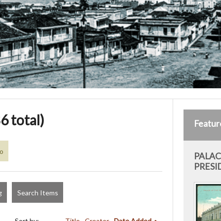
6 total)
Featur
co
PALAC
PRESI
g
Search Items
Sort by:
Title
Creator
Date Added