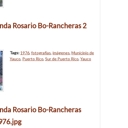
nda Rosario Bo-Rancheras 2
Tags:
1976
,
fotografías
,
imágenes
,
Municipio de
Yauco
,
Puerto Rico
,
Sur de Puerto Rico
,
Yauco
nda Rosario Bo-Rancheras
976.jpg