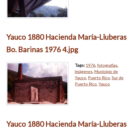
Yauco 1880 Hacienda María-Lluberas
Bo. Barinas 1976 4.jpg
Tags:
1976
,
fotografías
,
imágenes
,
Municipio de
Yauco
,
Puerto Rico
,
Sur de
Puerto Rico
,
Yauco
Yauco 1880 Hacienda María-Lluberas