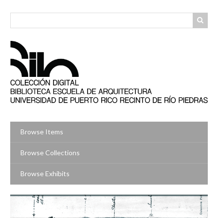
Skip
to
main
content
Browse Items
Browse Collections
Browse Exhibits