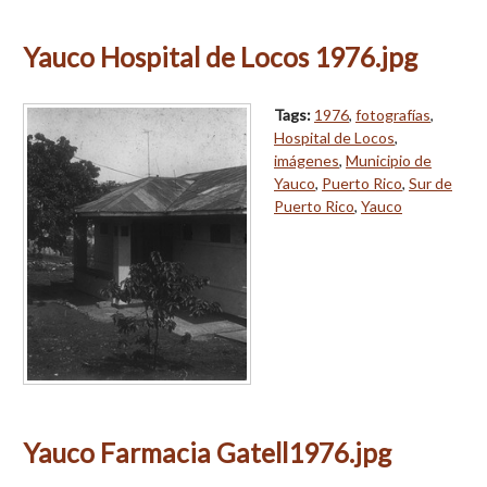
Yauco Hospital de Locos 1976.jpg
Tags:
1976
,
fotografías
,
Hospital de Locos
,
imágenes
,
Municipio de
Yauco
,
Puerto Rico
,
Sur de
Puerto Rico
,
Yauco
Yauco Farmacia Gatell1976.jpg