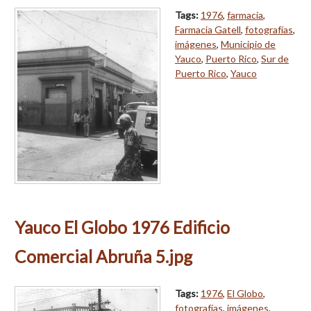
Tags:
1976
,
farmacia
,
Farmacia Gatell
,
fotografías
,
imágenes
,
Municipio de
Yauco
,
Puerto Rico
,
Sur de
Puerto Rico
,
Yauco
Yauco El Globo 1976 Edificio
Comercial Abruña 5.jpg
Tags:
1976
,
El Globo
,
fotografías
,
imágenes
,