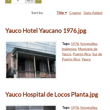
Sort by:
Title
Creator
Date Added
Yauco Hotel Yaucano 1976.jpg
Tags:
1976
,
fotografías
,
imágenes
,
Municipio de
Yauco
,
Puerto Rico
,
Sur de
Puerto Rico
,
Yauco
Yauco Hospital de Locos Planta.jpg
Tags:
1976
,
fotografías
,