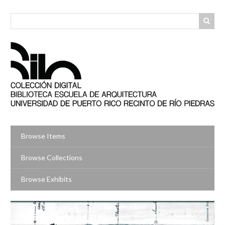
Skip
to
main
content
Browse Items
Browse Collections
Browse Exhibits