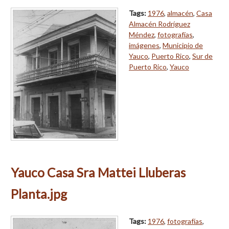
Tags:
1976
,
almacén
,
Casa
Almacén Rodríguez
Méndez
,
fotografías
,
imágenes
,
Municipio de
Yauco
,
Puerto Rico
,
Sur de
Puerto Rico
,
Yauco
Yauco Casa Sra Mattei Lluberas
Planta.jpg
Tags:
1976
,
fotografías
,