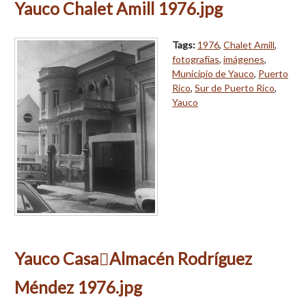
Yauco Chalet Amill 1976.jpg
Tags:
1976
,
Chalet Amill
,
fotografías
,
imágenes
,
Municipio de Yauco
,
Puerto
Rico
,
Sur de Puerto Rico
,
Yauco
Yauco CasaAlmacén Rodríguez
Méndez 1976.jpg