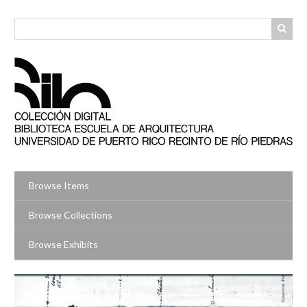
Skip
to
main
content
Browse Items
Browse Collections
Browse Exhibits