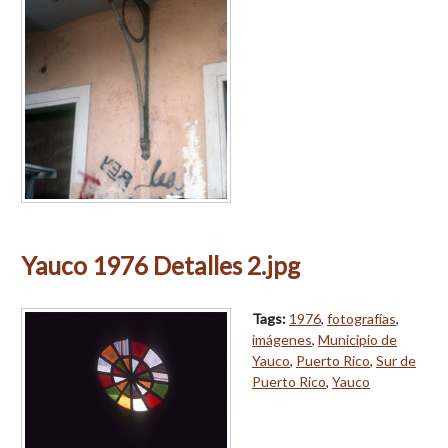
Yauco 1976 Detalles 2.jpg
Tags:
1976
,
fotografías
,
imágenes
,
Municipio de
Yauco
,
Puerto Rico
,
Sur de
Puerto Rico
,
Yauco