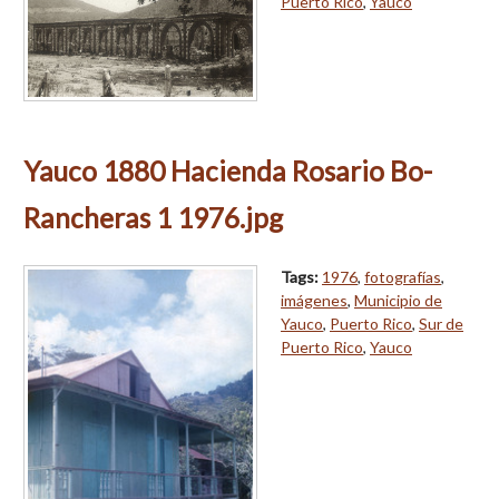
Puerto Rico
,
Yauco
Yauco 1880 Hacienda Rosario Bo-
Rancheras 1 1976.jpg
Tags:
1976
,
fotografías
,
imágenes
,
Municipio de
Yauco
,
Puerto Rico
,
Sur de
Puerto Rico
,
Yauco