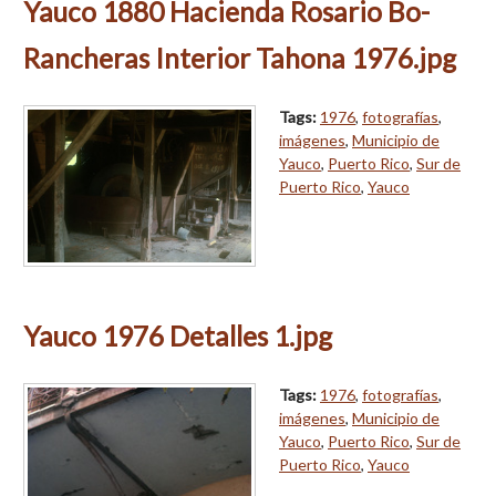
Yauco 1880 Hacienda Rosario Bo-
Rancheras Interior Tahona 1976.jpg
Tags:
1976
,
fotografías
,
imágenes
,
Municipio de
Yauco
,
Puerto Rico
,
Sur de
Puerto Rico
,
Yauco
Yauco 1976 Detalles 1.jpg
Tags:
1976
,
fotografías
,
imágenes
,
Municipio de
Yauco
,
Puerto Rico
,
Sur de
Puerto Rico
,
Yauco