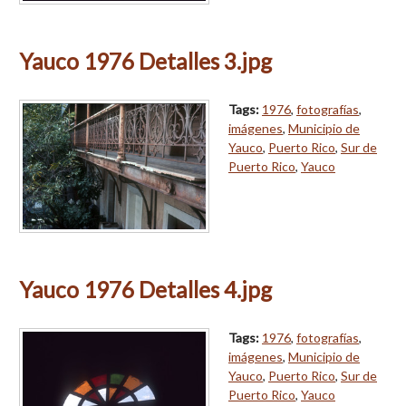
Yauco 1976 Detalles 3.jpg
Tags:
1976
,
fotografías
,
imágenes
,
Municipio de
Yauco
,
Puerto Rico
,
Sur de
Puerto Rico
,
Yauco
Yauco 1976 Detalles 4.jpg
Tags:
1976
,
fotografías
,
imágenes
,
Municipio de
Yauco
,
Puerto Rico
,
Sur de
Puerto Rico
,
Yauco