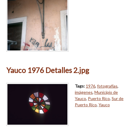
Yauco 1976 Detalles 2.jpg
Tags:
1976
,
fotografías
,
imágenes
,
Municipio de
Yauco
,
Puerto Rico
,
Sur de
Puerto Rico
,
Yauco