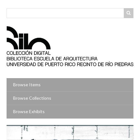
Skip
to
main
content
Browse Items
Browse Collections
Browse Exhibits