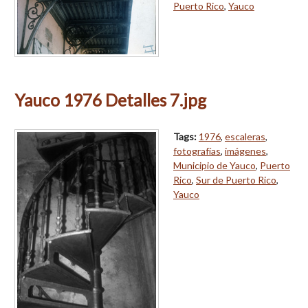
Puerto Rico
,
Yauco
Yauco 1976 Detalles 7.jpg
Tags:
1976
,
escaleras
,
fotografías
,
imágenes
,
Municipio de Yauco
,
Puerto
Rico
,
Sur de Puerto Rico
,
Yauco