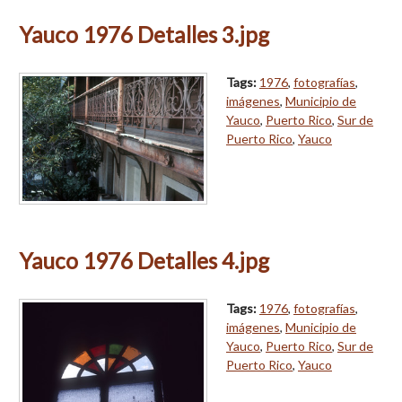
Yauco 1976 Detalles 3.jpg
Tags:
1976
,
fotografías
,
imágenes
,
Municipio de
Yauco
,
Puerto Rico
,
Sur de
Puerto Rico
,
Yauco
Yauco 1976 Detalles 4.jpg
Tags:
1976
,
fotografías
,
imágenes
,
Municipio de
Yauco
,
Puerto Rico
,
Sur de
Puerto Rico
,
Yauco