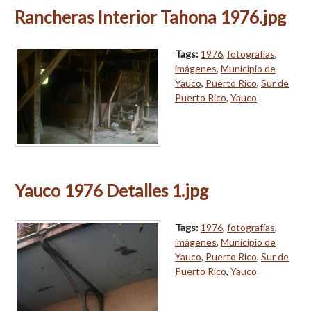
Rancheras Interior Tahona 1976.jpg
Tags:
1976
,
fotografías
,
imágenes
,
Municipio de
Yauco
,
Puerto Rico
,
Sur de
Puerto Rico
,
Yauco
Yauco 1976 Detalles 1.jpg
Tags:
1976
,
fotografías
,
imágenes
,
Municipio de
Yauco
,
Puerto Rico
,
Sur de
Puerto Rico
,
Yauco