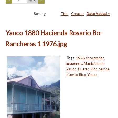
Sort by:
Title
Creator
Date Added
Yauco 1880 Hacienda Rosario Bo-
Rancheras 1 1976.jpg
Tags:
1976
,
fotografías
,
imágenes
,
Municipio de
Yauco
,
Puerto Rico
,
Sur de
Puerto Rico
,
Yauco