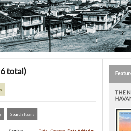
6 total)
Featur
co
THE N
HAVAN
g
Search Items
Sort by:
Title
Creator
Date Added