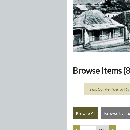
Browse Items (8
Tags: Sur de Puerto Ri
Browse All
Browse by Ta
of 9