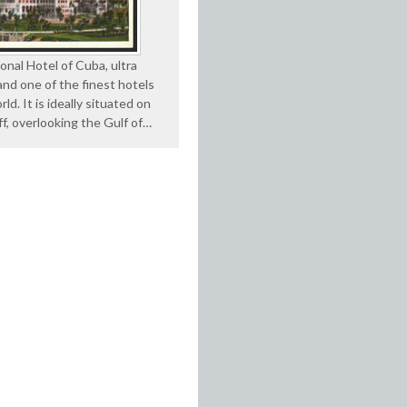
onal Hotel of Cuba, ultra
nd one of the finest hotels
rld. It is ideally situated on
iff, overlooking the Gulf of…