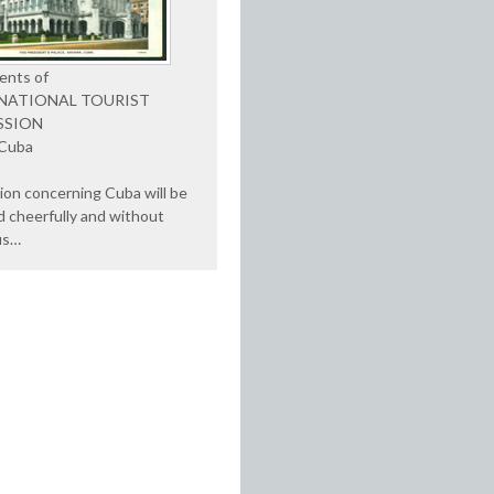
ents of
NATIONAL TOURIST
SSION
 Cuba
ion concerning Cuba will be
d cheerfully and without
us…