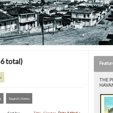
6 total)
Featur
co
THE P
HAVAN
g
Search Items
Sort by:
Title
Creator
Date Added