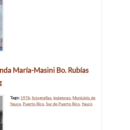
nda María-Masini Bo. Rubías
g
Tags:
1976
,
fotografías
,
imágenes
,
Municipio de
Yauco
,
Puerto Rico
,
Sur de Puerto Rico
,
Yauco