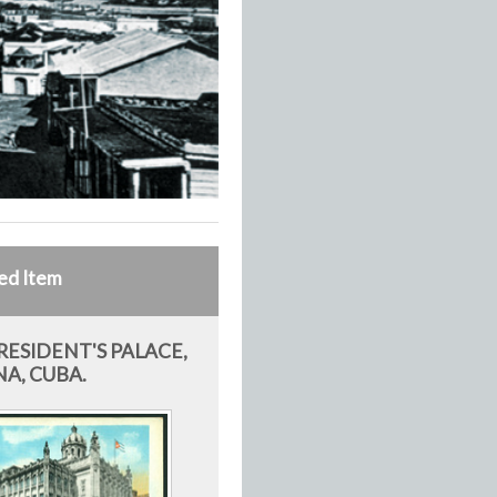
ed Item
RESIDENT'S PALACE,
A, CUBA.