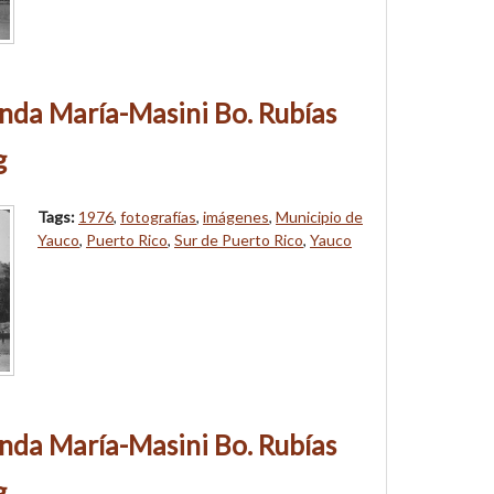
nda María-Masini Bo. Rubías
g
Tags:
1976
,
fotografías
,
imágenes
,
Municipio de
Yauco
,
Puerto Rico
,
Sur de Puerto Rico
,
Yauco
nda María-Masini Bo. Rubías
g