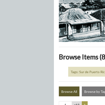
Browse Items (8
Tags: Sur de Puerto Ri
Browse All
Browse by Ta
of 9