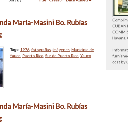
Complim
nda María-Masini Bo. Rubías
CUBAN 
COMMI
g
Havana,
Tags:
1976
,
fotografías
,
imágenes
,
Municipio de
Informat
Yauco
,
Puerto Rico
,
Sur de Puerto Rico
,
Yauco
furnishe
cost by 
nda María-Masini Bo. Rubías
g