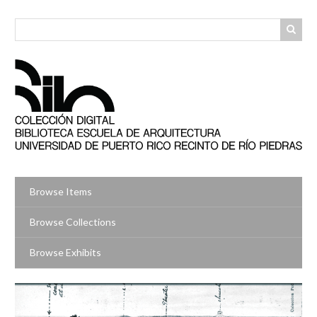
Skip
to
main
content
Browse Items
Browse Collections
Browse Exhibits