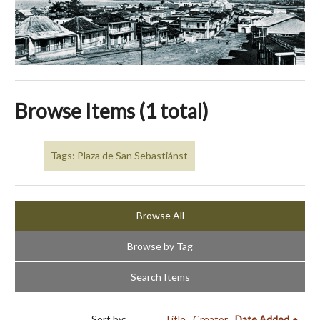
Browse Items (1 total)
Tags: Plaza de San Sebastiánst
Browse All
Browse by Tag
Search Items
Sort by:
Title
Creator
Date Added