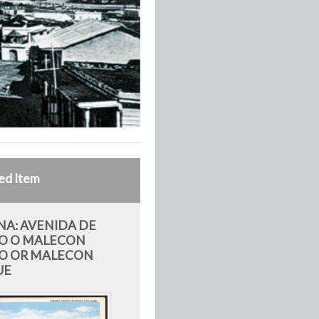
ed Item
A: AVENIDA DE
O O MALECON
O OR MALECON
UE