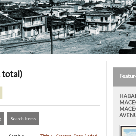
 total)
Featur
HABAN
MACE
MACE
AVEN
g
Search Items
Sort by:
Title
Creator
Date Added