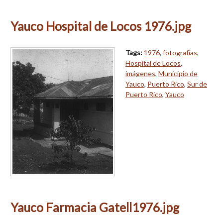
Yauco Hospital de Locos 1976.jpg
Tags:
1976
,
fotografías
,
Hospital de Locos
,
imágenes
,
Municipio de
Yauco
,
Puerto Rico
,
Sur de
Puerto Rico
,
Yauco
Yauco Farmacia Gatell1976.jpg