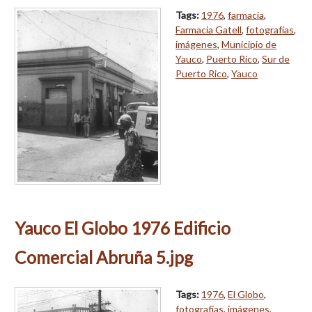
Tags:
1976
,
farmacia
,
Farmacia Gatell
,
fotografías
,
imágenes
,
Municipio de
Yauco
,
Puerto Rico
,
Sur de
Puerto Rico
,
Yauco
Yauco El Globo 1976 Edificio
Comercial Abruña 5.jpg
Tags:
1976
,
El Globo
,
fotografías
,
imágenes
,