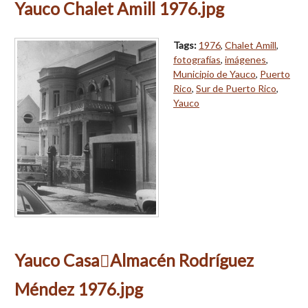
Yauco Chalet Amill 1976.jpg
Tags:
1976
,
Chalet Amill
,
fotografías
,
imágenes
,
Municipio de Yauco
,
Puerto
Rico
,
Sur de Puerto Rico
,
Yauco
Yauco CasaAlmacén Rodríguez
Méndez 1976.jpg