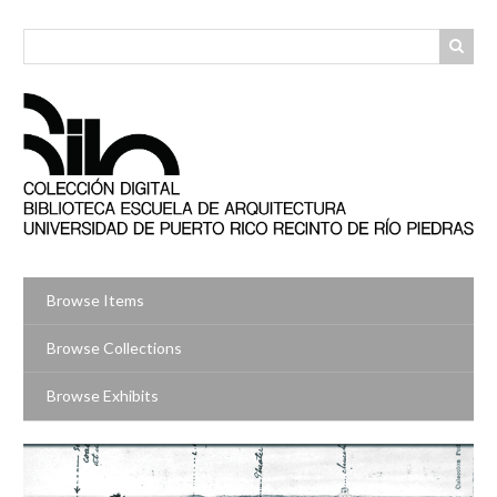
Skip
to
main
content
Browse Items
Browse Collections
Browse Exhibits