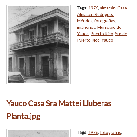
Tags:
1976
,
almacén
,
Casa
Almacén Rodríguez
Méndez
,
fotografías
,
imágenes
,
Municipio de
Yauco
,
Puerto Rico
,
Sur de
Puerto Rico
,
Yauco
Yauco Casa Sra Mattei Lluberas
Planta.jpg
Tags:
1976
,
fotografías
,