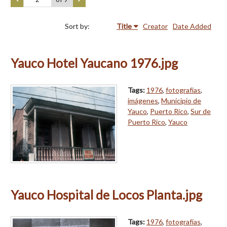
Sort by:
Title
Creator
Date Added
Yauco Hotel Yaucano 1976.jpg
Tags:
1976
,
fotografías
,
imágenes
,
Municipio de
Yauco
,
Puerto Rico
,
Sur de
Puerto Rico
,
Yauco
Yauco Hospital de Locos Planta.jpg
Tags:
1976
,
fotografías
,