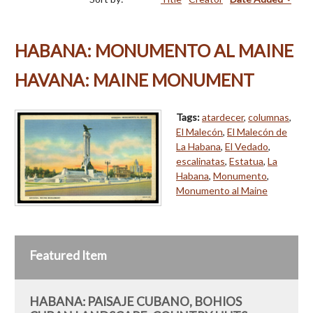
HABANA: MONUMENTO AL MAINE
HAVANA: MAINE MONUMENT
Tags:
atardecer
,
columnas
,
El Malecón
,
El Malecón de
La Habana
,
El Vedado
,
escalinatas
,
Estatua
,
La
Habana
,
Monumento
,
Monumento al Maine
Featured Item
HABANA: PAISAJE CUBANO, BOHIOS