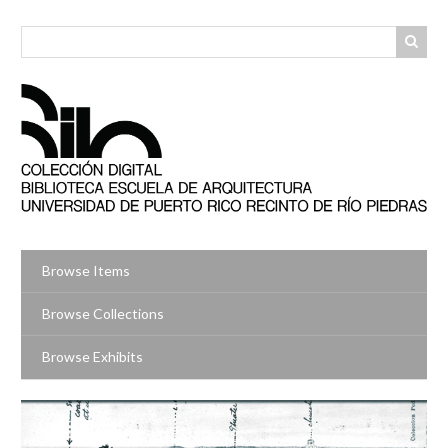
Skip
to
main
content
Browse Items
Browse Collections
Browse Exhibits