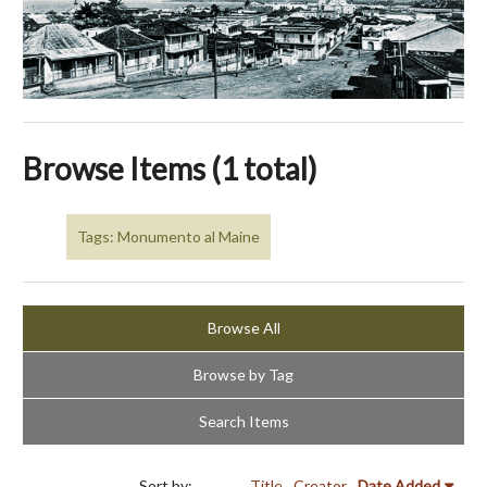
Browse Items (1 total)
Tags: Monumento al Maine
Browse All
Browse by Tag
Search Items
Sort by:
Title
Creator
Date Added