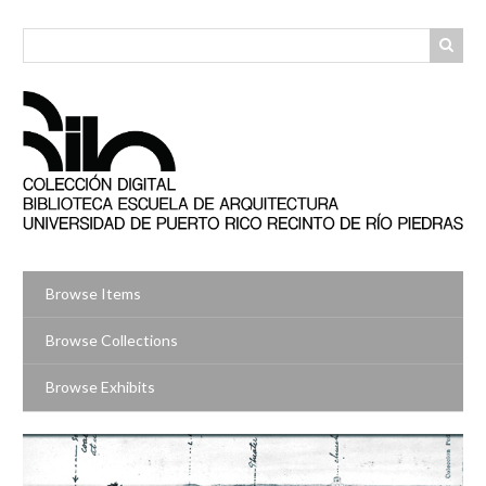
Skip
to
main
content
Browse Items
Browse Collections
Browse Exhibits