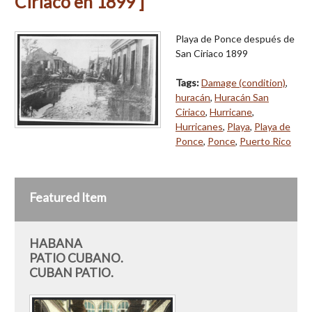
Ciriaco en 1899 ]
Playa de Ponce después de
San Ciriaco 1899
Tags:
Damage (condition)
,
huracán
,
Huracán San
Ciriaco
,
Hurricane
,
Hurricanes
,
Playa
,
Playa de
Ponce
,
Ponce
,
Puerto Rico
Featured Item
HABANA
PATIO CUBANO.
CUBAN PATIO.