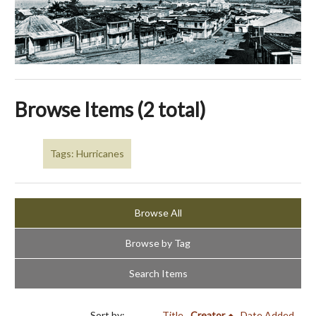
Browse Items (2 total)
Tags: Hurricanes
Browse All
Browse by Tag
Search Items
Sort by:
Title
Creator
Date Added