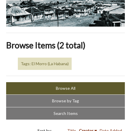
Browse Items (2 total)
Tags: El Morro (La Habana)
Browse All
Browse by Tag
Search Items
Sort by:
Title
Creator
Date Added