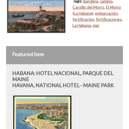
Tags:
Bandera
,
camino
,
Castillo del Morro
,
El Morro
(La Habana)
,
embarcación
,
fortificación
,
fortificaciones
,
La Habana
,
mar
Featured Item
HABANA: HOTEL NACIONAL, PARQUE DEL
MAINE
HAVANA, NATIONAL HOTEL - MAINE PARK