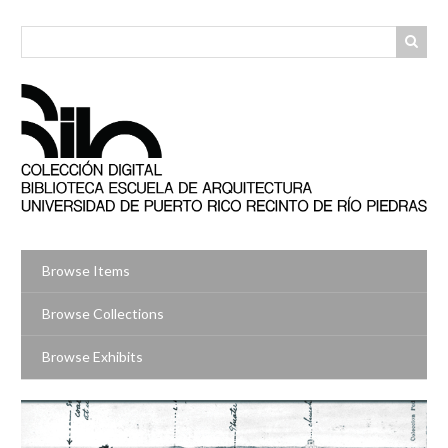
Skip
to
main
content
Browse Items
Browse Collections
Browse Exhibits