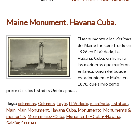
Maine Monument. Havana Cuba.
El monumento a las víctimas
del Maine fue construido en
1926 en El Vedado, La
Habana, Cuba, en honor a
los marineros que murieron
en la explosión del buque
estadounidense Maine en
1898, que sirvió como
pretexto a los Estados Unidos para…
Tags:
columnas
,
Columns
,
Eagle
,
El Vedado
,
escalinata
,
estatuas
,
Main
,
Main Monument. Havana Cuba
,
Monumento
,
Monuments &
memorials
,
Monuments--Cuba
,
Monuments--Cuba--Havana
,
Soldier
,
Statues