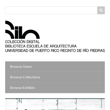
Skip
to
main
content
Browse Items
Browse Collections
Browse Exhibits