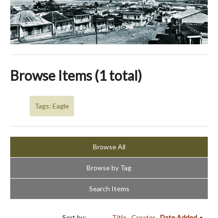
Browse Items (1 total)
Tags: Eagle
Browse All
Browse by Tag
Search Items
Sort by:
Title
Creator
Date Added