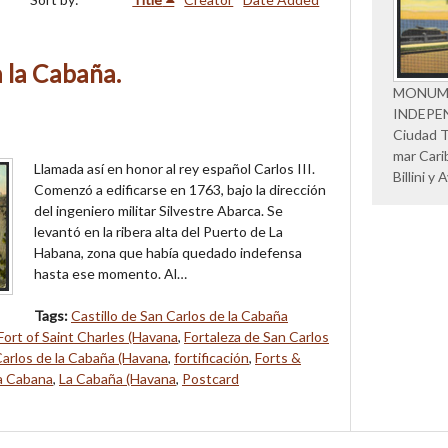
 la Cabaña.
MONUM
INDEPE
Ciudad Tr
mar Cari
Llamada así en honor al rey español Carlos III.
Billini 
Comenzó a edificarse en 1763, bajo la dirección
del ingeniero militar Silvestre Abarca. Se
levantó en la ribera alta del Puerto de La
Habana, zona que había quedado indefensa
hasta ese momento. Al…
Tags:
Castillo de San Carlos de la Cabaña
Fort of Saint Charles (Havana
,
Fortaleza de San Carlos
arlos de la Cabaña (Havana
,
fortificación
,
Forts &
a Cabana
,
La Cabaña (Havana
,
Postcard