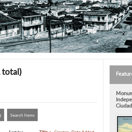
 total)
Featur
Monume
Indepe
Ciudad 
g
Search Items
Sort by:
Title
Creator
Date Added