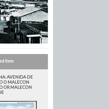
ed Item
A: AVENIDA DE
O O MALECON
O OR MALECON
UE