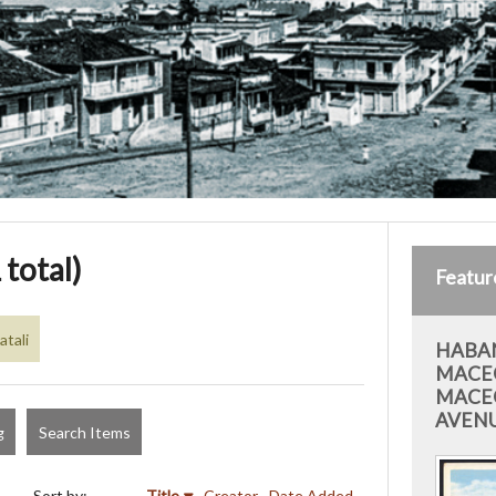
 total)
Featur
tali
HABAN
MACE
MACE
AVEN
g
Search Items
Sort by:
Title
Creator
Date Added