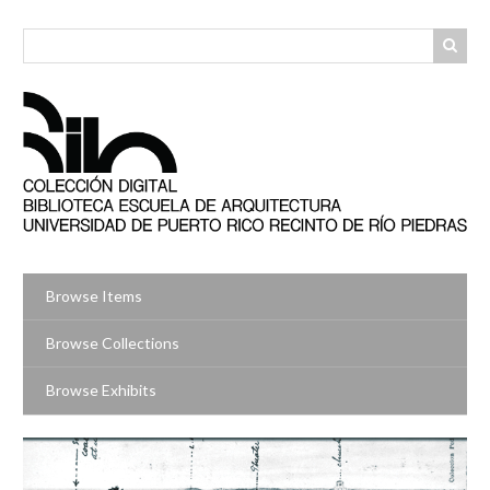
Skip
to
main
content
Browse Items
Browse Collections
Browse Exhibits