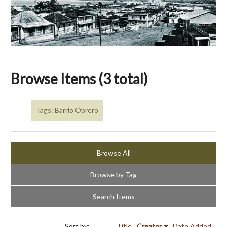
Browse Items (3 total)
Tags: Barrio Obrero
Browse All
Browse by Tag
Search Items
Sort by:
Title
Creator
Date Added