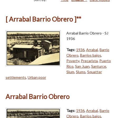
[ Arrabal Barrio Obrero ]**
Arrabal Barrio Obrero - SJ
1936
Tags:
1936
,
Arrabal
,
Barrio
Obrero
,
Barrios bajos
,
Poverty
,
Precarista
,
Puerto
Rico
,
San Juan
,
Santurce
,
Slum
,
Slums
,
Squatter
settlements
,
Urban poor
Arrabal Barrio Obrero
Tags:
1936
,
Arrabal
,
Barrio
Obrero
,
Barrios bajos
,