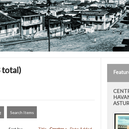
 total)
Featur
CENTR
HAVAN
ASTUR
g
Search Items
Sort by:
Title
Creator
Date Added