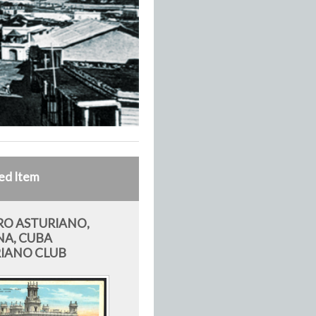
ed Item
O ASTURIANO,
A, CUBA
IANO CLUB