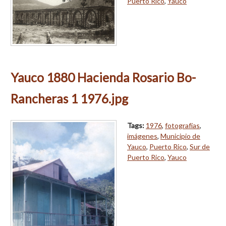
Puerto Rico
,
Yauco
Yauco 1880 Hacienda Rosario Bo-
Rancheras 1 1976.jpg
Tags:
1976
,
fotografías
,
imágenes
,
Municipio de
Yauco
,
Puerto Rico
,
Sur de
Puerto Rico
,
Yauco