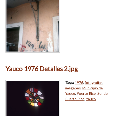
Yauco 1976 Detalles 2.jpg
Tags:
1976
,
fotografías
,
imágenes
,
Municipio de
Yauco
,
Puerto Rico
,
Sur de
Puerto Rico
,
Yauco