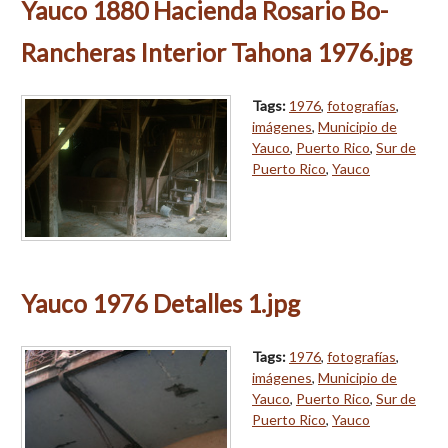
Yauco 1880 Hacienda Rosario Bo-
Rancheras Interior Tahona 1976.jpg
Tags:
1976
,
fotografías
,
imágenes
,
Municipio de
Yauco
,
Puerto Rico
,
Sur de
Puerto Rico
,
Yauco
Yauco 1976 Detalles 1.jpg
Tags:
1976
,
fotografías
,
imágenes
,
Municipio de
Yauco
,
Puerto Rico
,
Sur de
Puerto Rico
,
Yauco