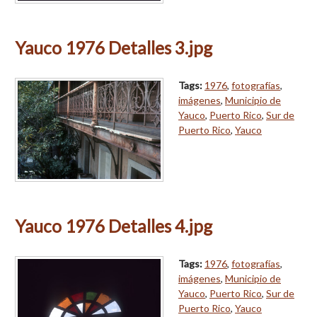
Yauco 1976 Detalles 3.jpg
Tags:
1976
,
fotografías
,
imágenes
,
Municipio de
Yauco
,
Puerto Rico
,
Sur de
Puerto Rico
,
Yauco
Yauco 1976 Detalles 4.jpg
Tags:
1976
,
fotografías
,
imágenes
,
Municipio de
Yauco
,
Puerto Rico
,
Sur de
Puerto Rico
,
Yauco