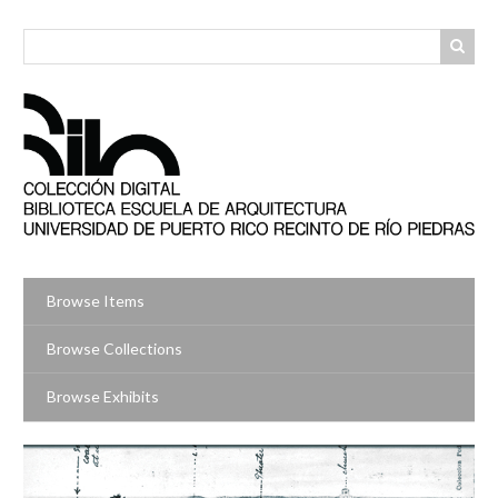
Skip
to
main
content
Browse Items
Browse Collections
Browse Exhibits