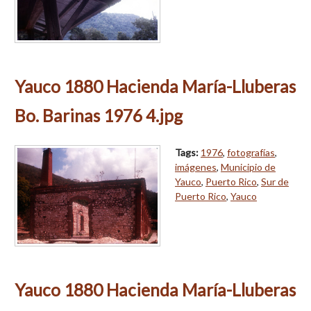
Yauco 1880 Hacienda María-Lluberas
Bo. Barinas 1976 4.jpg
Tags:
1976
,
fotografías
,
imágenes
,
Municipio de
Yauco
,
Puerto Rico
,
Sur de
Puerto Rico
,
Yauco
Yauco 1880 Hacienda María-Lluberas