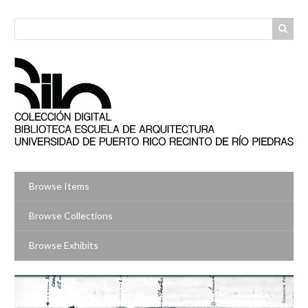
Skip
to
main
content
Browse Items
Browse Collections
Browse Exhibits