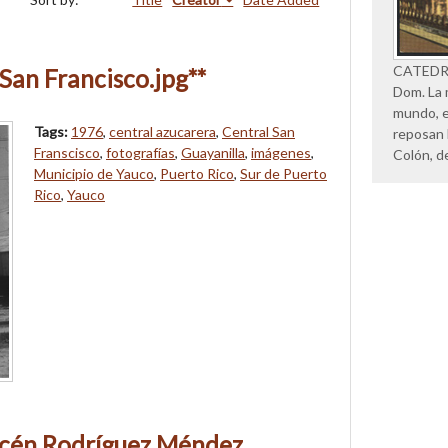
CATEDRAL
San Francisco.jpg**
Dom. La 
mundo, e
Tags:
1976
,
central azucarera
,
Central San
reposan 
Franscisco
,
fotografías
,
Guayanilla
,
imágenes
,
Colón, d
Municipio de Yauco
,
Puerto Rico
,
Sur de Puerto
Rico
,
Yauco
cén Rodríguez Méndez