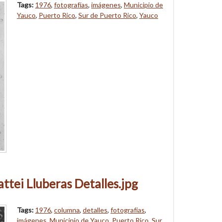
Tags:
1976
,
fotografías
,
imágenes
,
Municipio de
Yauco
,
Puerto Rico
,
Sur de Puerto Rico
,
Yauco
ttei Lluberas Detalles.jpg
Tags:
1976
,
columna
,
detalles
,
fotografías
,
imágenes
,
Municipio de Yauco
,
Puerto Rico
,
Sur