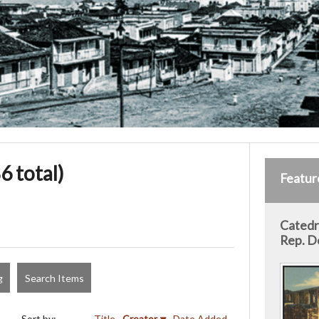
6 total)
Featur
Catedra
Rep. D
g
Search Items
Sort by:
Title
Creator
Date Added