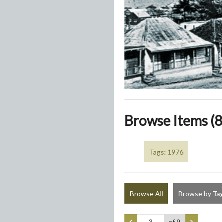
Browse Items (8
Tags: 1976
Browse All
Browse by Ta
of 9