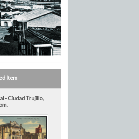
ed Item
l - Ciudad Trujillo,
om.