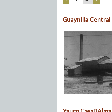
Guaynilla Central 
Yauco CasaAlma