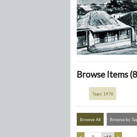
Browse Items (8
Tags: 1976
Browse All
Browse by Ta
of 9