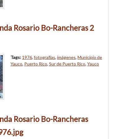
nda Rosario Bo-Rancheras 2
Tags:
1976
,
fotografías
,
imágenes
,
Municipio de
Yauco
,
Puerto Rico
,
Sur de Puerto Rico
,
Yauco
nda Rosario Bo-Rancheras
976.jpg