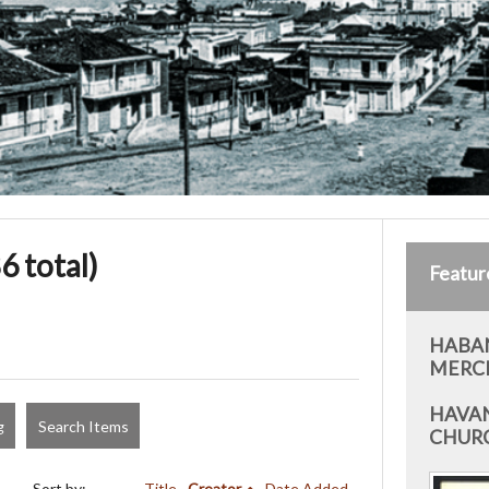
6 total)
Featur
HABAN
MERC
HAVAN
g
Search Items
CHUR
Sort by:
Title
Creator
Date Added