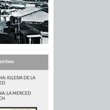
ed Item
A: IGLESIA DE LA
ED
A: LA MERCED
CH