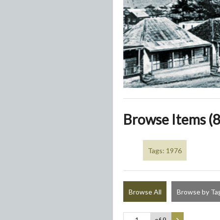
Browse Items (8
Tags: 1976
Browse All
Browse by Ta
of 9