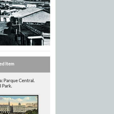
ed Item
: Parque Central.
l Park.