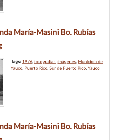
nda María-Masini Bo. Rubías
g
Tags:
1976
,
fotografías
,
imágenes
,
Municipio de
Yauco
,
Puerto Rico
,
Sur de Puerto Rico
,
Yauco
nda María-Masini Bo. Rubías
g