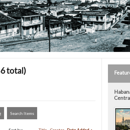
6 total)
Featur
Habana
Centra
g
Search Items
Sort by:
Title
Creator
Date Added