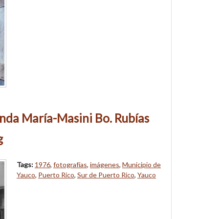
nda María-Masini Bo. Rubías
g
Tags:
1976
,
fotografías
,
imágenes
,
Municipio de
Yauco
,
Puerto Rico
,
Sur de Puerto Rico
,
Yauco