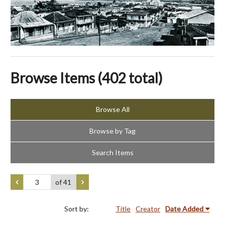
Browse Items (402 total)
Browse All
Browse by Tag
Search Items
of 41
Sort by:
Title
Creator
Date Added