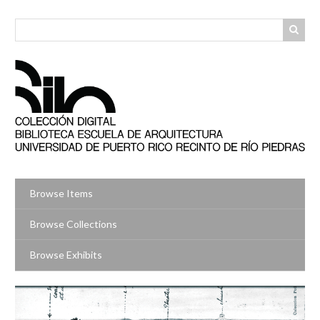
Skip
to
main
content
Browse Items
Browse Collections
Browse Exhibits