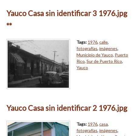
Yauco Casa sin identificar 3 1976.jpg
**
Tags:
1976
,
calle
,
fotografías
,
imágenes
,
Municipio de Yauco
,
Puerto
Rico
,
Sur de Puerto Rico
,
Yauco
Yauco Casa sin identificar 2 1976.jpg
Tags:
1976
,
casa
,
fotografías
,
imágenes
,