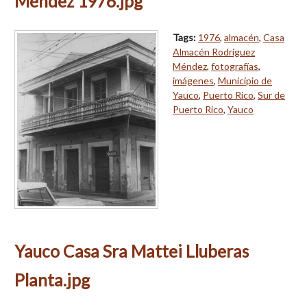
Méndez 1976.jpg
Tags:
1976
,
almacén
,
Casa
Almacén Rodríguez
Méndez
,
fotografías
,
imágenes
,
Municipio de
Yauco
,
Puerto Rico
,
Sur de
Puerto Rico
,
Yauco
Yauco Casa Sra Mattei Lluberas
Planta.jpg