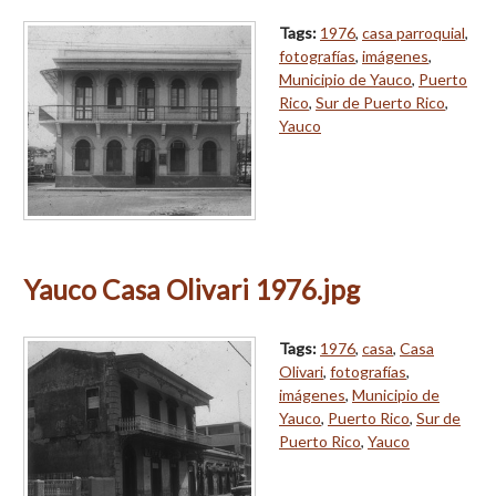
Tags:
1976
,
casa parroquial
,
fotografías
,
imágenes
,
Municipio de Yauco
,
Puerto
Rico
,
Sur de Puerto Rico
,
Yauco
Yauco Casa Olivari 1976.jpg
Tags:
1976
,
casa
,
Casa
Olivari
,
fotografías
,
imágenes
,
Municipio de
Yauco
,
Puerto Rico
,
Sur de
Puerto Rico
,
Yauco