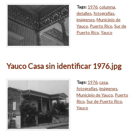
Tags:
1976
,
columna
,
detalles
,
fotografías
,
imágenes
,
Municipio de
Yauco
,
Puerto Rico
,
Sur de
Puerto Rico
,
Yauco
Yauco Casa sin identificar 1976.jpg
Tags:
1976
,
casa
,
fotografías
,
imágenes
,
Municipio de Yauco
,
Puerto
Rico
,
Sur de Puerto Rico
,
Yauco