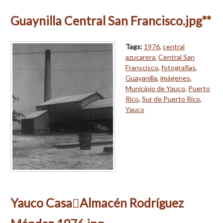
Guaynilla Central San Francisco.jpg**
Tags:
1976
,
central
azucarera
,
Central San
Franscisco
,
fotografías
,
Guayanilla
,
imágenes
,
Municipio de Yauco
,
Puerto
Rico
,
Sur de Puerto Rico
,
Yauco
Yauco CasaAlmacén Rodríguez