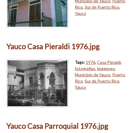
Municipio de Yauco
,
Puerto
Rico
,
Sur de Puerto Rico
,
Yauco
Yauco Casa Pieraldi 1976.jpg
Tags:
1976
,
Casa Pieraldi
,
fotografías
,
imágenes
,
Municipio de Yauco
,
Puerto
Rico
,
Sur de Puerto Rico
,
Yauco
Yauco Casa Parroquial 1976.jpg