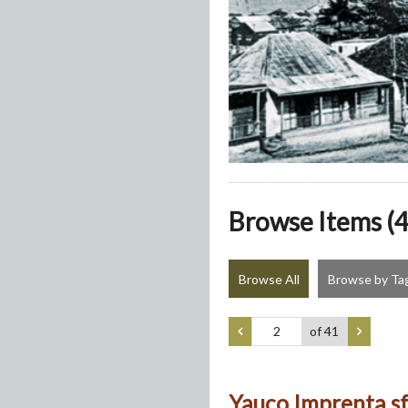
Browse Items (4
Browse All
Browse by Ta
of 41
Yauco Imprenta sf