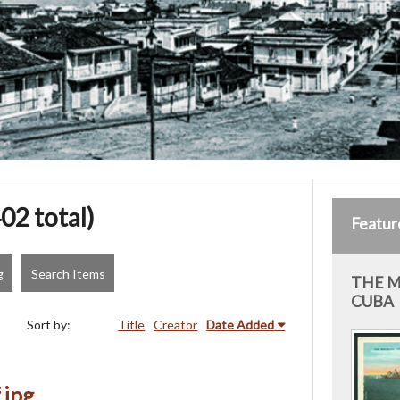
02 total)
Featur
g
Search Items
THE M
CUBA
Sort by:
Title
Creator
Date Added
.jpg