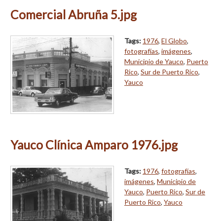
Comercial Abruña 5.jpg
Tags:
1976
,
El Globo
,
fotografías
,
imágenes
,
Municipio de Yauco
,
Puerto
Rico
,
Sur de Puerto Rico
,
Yauco
Yauco Clínica Amparo 1976.jpg
Tags:
1976
,
fotografías
,
imágenes
,
Municipio de
Yauco
,
Puerto Rico
,
Sur de
Puerto Rico
,
Yauco