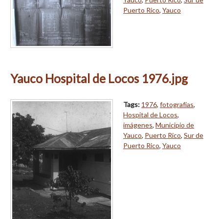
Puerto Rico
,
Yauco
Yauco Hospital de Locos 1976.jpg
Tags:
1976
,
fotografías
,
Hospital de Locos
,
imágenes
,
Municipio de
Yauco
,
Puerto Rico
,
Sur de
Puerto Rico
,
Yauco