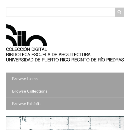
Skip
to
main
content
Browse Items
Browse Collections
Browse Exhibits