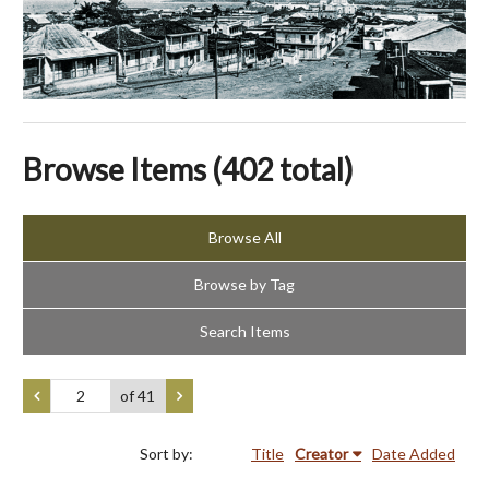
Browse Items (402 total)
Browse All
Browse by Tag
Search Items
of 41
Sort by:
Title
Creator
Date Added