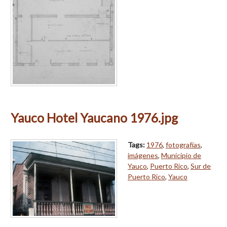
Yauco Hotel Yaucano 1976.jpg
Tags:
1976
,
fotografías
,
imágenes
,
Municipio de
Yauco
,
Puerto Rico
,
Sur de
Puerto Rico
,
Yauco