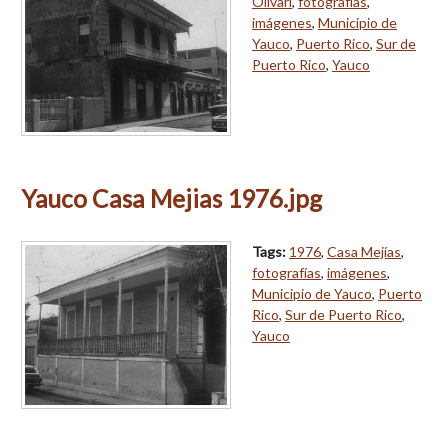
Olivari
,
fotografías
,
imágenes
,
Municipio de
Yauco
,
Puerto Rico
,
Sur de
Puerto Rico
,
Yauco
Yauco Casa Mejias 1976.jpg
Tags:
1976
,
Casa Mejías
,
fotografías
,
imágenes
,
Municipio de Yauco
,
Puerto
Rico
,
Sur de Puerto Rico
,
Yauco