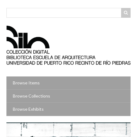
Skip
to
main
content
Browse Items
Browse Collections
Browse Exhibits