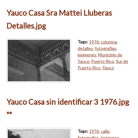
Yauco Casa Sra Mattei Lluberas
Detalles.jpg
Tags:
1976
,
columna
,
detalles
,
fotografías
,
imágenes
,
Municipio de
Yauco
,
Puerto Rico
,
Sur de
Puerto Rico
,
Yauco
Yauco Casa sin identificar 3 1976.jpg
**
Tags:
1976
,
calle
,
fotografías
,
imágenes
,