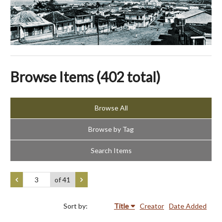
Browse Items (402 total)
Browse All
Browse by Tag
Search Items
of 41
Sort by:
Title
Creator
Date Added