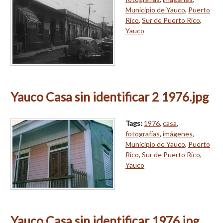
Municipio de Yauco
,
Puerto
Rico
,
Sur de Puerto Rico
,
Yauco
Yauco Casa sin identificar 2 1976.jpg
Tags:
1976
,
casa
,
fotografías
,
imágenes
,
Municipio de Yauco
,
Puerto
Rico
,
Sur de Puerto Rico
,
Yauco
Yauco Casa sin identificar 1976.jpg