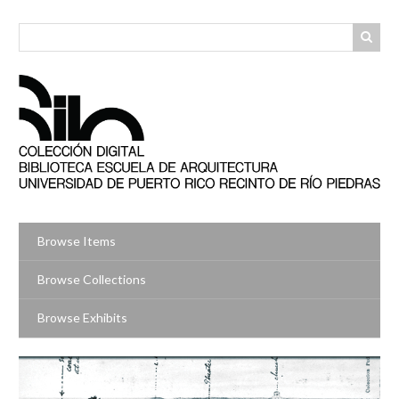
Skip
to
main
content
Browse Items
Browse Collections
Browse Exhibits